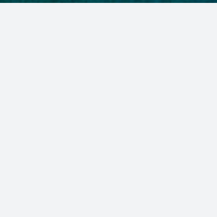
ΤΟ ΞΕΝΟΔΟΧΕΙΟ
HOME
ΤΟ ΞΕΝΟΔΟΧΕΙΟ
Το συγκρότημα
fivesensesvillas
αποτελείται
από τρεις διόροφες και δυο τριόροφες βίλες
από 110 τμ -150 τμ. Κύριο χαρακτηριστικό των
βιλών αποτελεί το γεγονός ότι συνδυάζει
αρμονικά την
κομψότητα
και
άνεση
. Επιπλέον
είναι εξολοκλήρου χτισμένες με πέτρα Αθύτου
και ξυλεία καστανιάς Αγίου Όρους. Η κατασκευή
τους τέλειωσε τον Απρίλιο του 2016.
Οι βίλες αποτελούνται από δυο ή τρεις